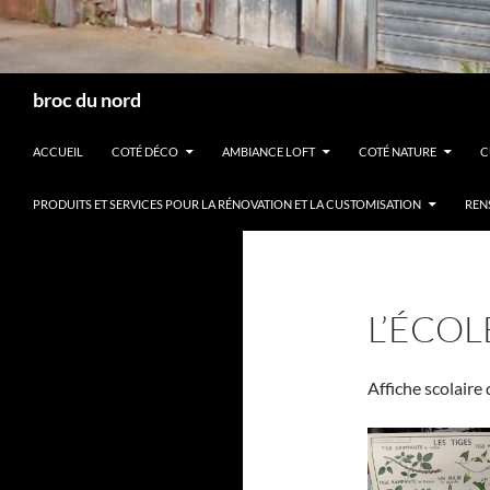
Recherche
broc du nord
ACCUEIL
COTÉ DÉCO
AMBIANCE LOFT
COTÉ NATURE
C
PRODUITS ET SERVICES POUR LA RÉNOVATION ET LA CUSTOMISATION
REN
L’ÉCOL
Affiche scolaire