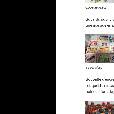
0,50 euros/pièce
Buvards publicit
une marque en p
3 euros/pièce
Bouteille d’encre
l’étiquette resté
noir) ,en font de