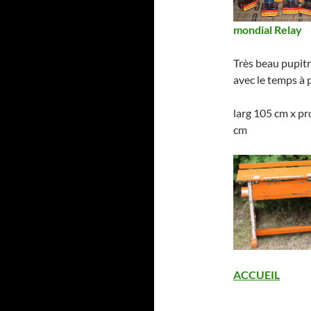
mondial Relay
Très beau pupitre
avec le temps à 
larg 105 cm x pr
cm
ACCUEIL