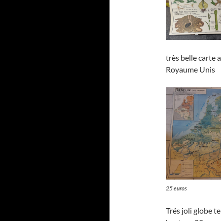
très belle carte 
Royaume Unis
25 euros
Trés joli globe 