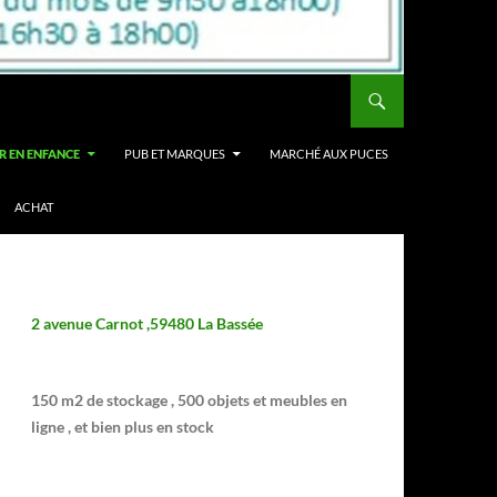
R EN ENFANCE
PUB ET MARQUES
MARCHÉ AUX PUCES
ACHAT
2 avenue Carnot ,59480 La Bassée
150 m2 de stockage , 500 objets et meubles en
ligne , et bien plus en stock