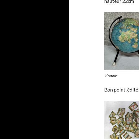
hauteur 22cm
40 euros
Bon point ,édité