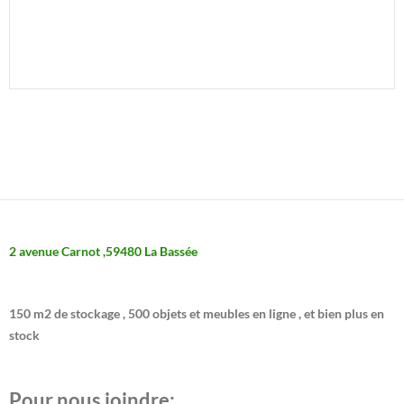
publicité panneau collection objet année vide grenier maison 
Sainghin en weppes don Annœullin
  Wavrin La Bassée 
meuble
établi cabinet curiosités
décoration 
objet année 50 60 disques
2 avenue Carnot ,59480 La Bassée
150 m2 de stockage , 500 objets et meubles en ligne , et bien plus en
stock
Pour nous joindre: