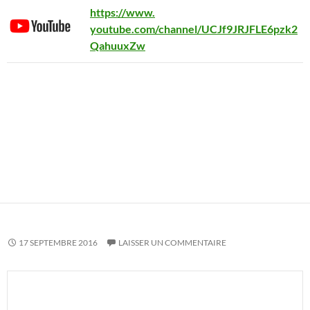
https://www.
youtube.com/channel/UCJf9JRJFLE6pzk2
QahuuxZw
17 SEPTEMBRE 2016
LAISSER UN COMMENTAIRE
Brocante antiquité nord pas de calais vintage braderie Lille Wavrin 
marché aux puces mobilier indus industriel loft usine garage casier 