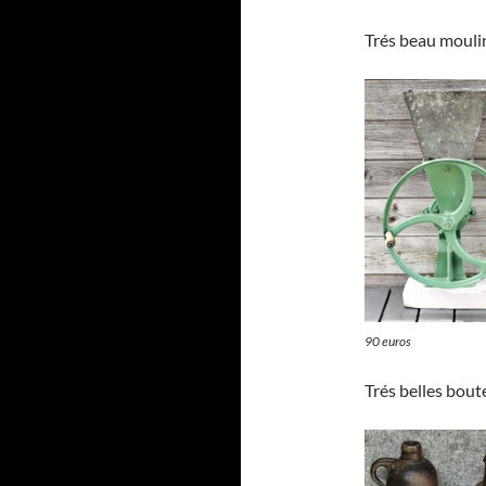
Trés beau moulin
90 euros
Trés belles boute