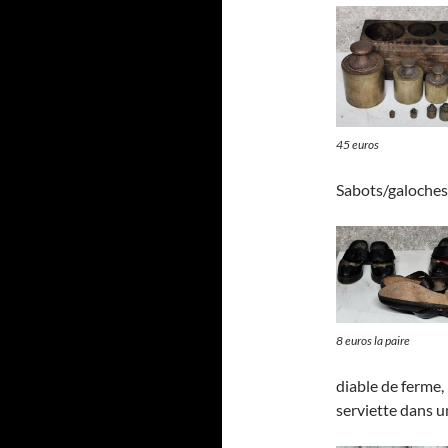
45 euros
Sabots/galoches ,
8 euros la paire
diable de ferme,
serviette dans u