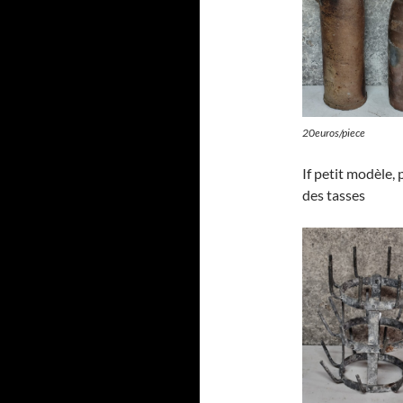
20euros/piece
If petit modèle, 
des tasses