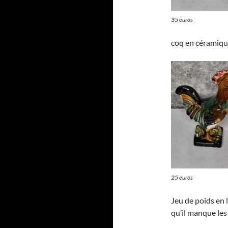
35 euros
coq en céramique
25 euros
Jeu de poids en l
qu’il manque les 