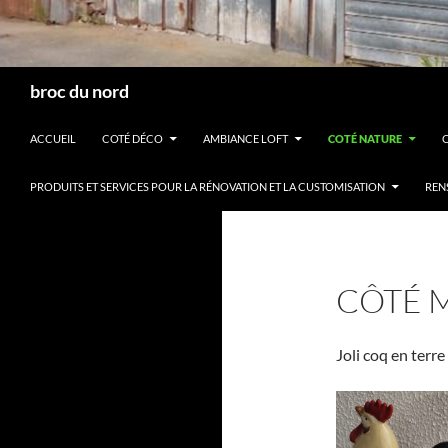
Recherche
broc du nord
ACCUEIL
COTÉ DÉCO
AMBIANCE LOFT
COTÉ NATURE
PRODUITS ET SERVICES POUR LA RÉNOVATION ET LA CUSTOMISATION
REN
CÔTÉ 
Joli coq en terre