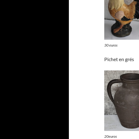
30 euros
Pichet en grés
20euros