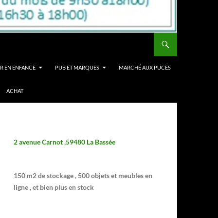
R EN ENFANCE
PUB ET MARQUES
MARCHÉ AUX PUCES
ACHAT
2 avenue Carnot ,59480 La Bassée
150 m2 de stockage , 500 objets et meubles en
ligne , et bien plus en stock