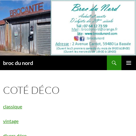
Aller
au
contenu
Recherche
broc du nord
MENU
PRINCI
COTÉ DÉCO
classique
vintage
divers déco