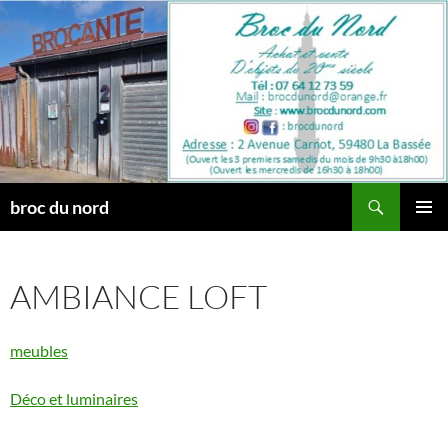
Aller
au
contenu
Recherche
broc du nord
MENU
PRINCI
AMBIANCE LOFT
meubles
Déco et luminaires